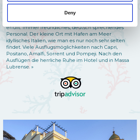
über Neapel bis zur Insel Ischia. Wunderschöne
Sonnenuntergänge beimAbendessen von der
Deny
Terrasse des Hotels. Abendessen sehr gut und
abwechslungsreich, Sonderwünsche wurden sofort
erfüllt. Immer freundliches, deutsch sprechendes
Personal. Der kleine Ort mit Hafen am Meer
idyllisches Italien, wie man es nur noch sehr selten
findet. Viele Ausflugsmöglichkeiten nach Capri,
Positano, Amalfi, Sorrent und Pompeji. Nach den
Ausflügen die herrliche Ruhe im Hotel und in Massa
Lubrense. »