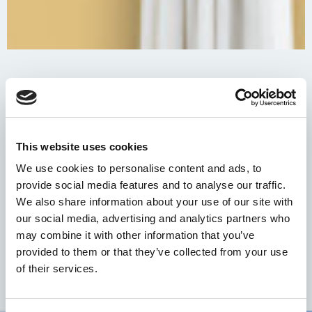
unsere badeanlage
This website uses cookies
Ans Meer kommt man durch unsere Badeanlage “Le
We use cookies to personalise content and ads, to
Nereidi Mare”, hier kann Man bequeme
provide social media features and to analyse our traffic.
Sonnenbetten und Sonnenschirme mieten; es sind
alle Komforts vorhanden um einen angenehmen Tag
We also share information about your use of our site with
am Meer zu verbringen.
our social media, advertising and analytics partners who
may combine it with other information that you’ve
TAUCHEN SIE EIN >>
provided to them or that they’ve collected from your use
of their services.