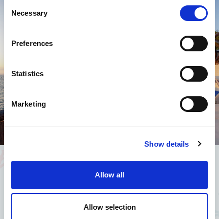
Consent
Necessary
Selection
Preferences
Statistics
Marketing
Show details
Allow all
Wir waren begeistert !
Allow selection
«Zimmer mit Meerblick genial, Rundblick vom Vesuv