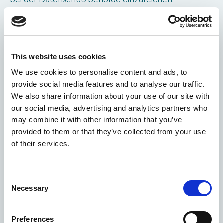
MODALITÄTEN FÜR DIE AUSÜBUNG DER RECHTE
Sie können jederzeit gegenüber dem
Datenverantwortlichen auf schriftliche Anfrage per
Post an die Adresse des Rechtssitzes des
This website uses cookies
Datenverantwortlichen oder an die im Abschnitt
We use cookies to personalise content and ads, to
„Datenverantwortlicher“ angegebene E-Mail-Adresse
alle Ihnen zuerkannten Rechte ausüben.
provide social media features and to analyse our traffic.
We also share information about your use of our site with
COOKIE-RICHTLINIE
our social media, advertising and analytics partners who
Der Inhaber der Datenverarbeitung innerhalb der
may combine it with other information that you’ve
Website verwendet Cookies, um den Browser oder
provided to them or that they’ve collected from your use
das Gerät zu erkennen, mehr über die Interessen des
of their services.
Benutzers zu erfahren und falls vorgesehen
wesentliche Funktionen und Dienste anzubieten.
Was sind Cookies?
Consent
Cookies sind kleine Textdateien, die die vom Nutzer
Necessary
Selection
besuchten Webseiten an sein Endnutzergerät (für
gewöhnlich im Browser) senden. Hier werden sie
gespeichert, um dann beim nächsten Besuch
Preferences