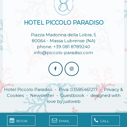
HOTEL PICCOLO PARADISO
Piazza Madonna della Lobra, 5
80064 - Massa Lubrense (NA)
phone: +39 081 8789240
info@piccolo-paradiso.com
Hotel Piccolo Paradiso - P.iva: 03585461217 -
Privacy &
Cookies
-
Newsletter
-
Guestbook
-
designed with
love by justweb
BOOK
EMAIL
CALL